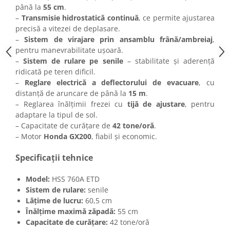
până la
55 cm
.
–
Transmisie hidrostatică continuă
, ce permite ajustarea
precisă a vitezei de deplasare.
–
Sistem de virajare prin ansamblu frână/ambreiaj
,
pentru manevrabilitate ușoară.
–
Sistem de rulare pe senile
– stabilitate și aderență
ridicată pe teren dificil.
–
Reglare electrică a deflectorului de evacuare
, cu
distanță de aruncare de până la
15 m
.
– Reglarea înălțimii frezei cu
tijă de ajustare
, pentru
adaptare la tipul de sol.
– Capacitate de curățare de
42 tone/oră
.
– Motor
Honda GX200
, fiabil și economic.
Specificații tehnice
Model:
HSS 760A ETD
Sistem de rulare:
senile
Lățime de lucru:
60,5 cm
Înălțime maximă zăpadă:
55 cm
Capacitate de curățare:
42 tone/oră