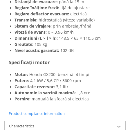
Distanță de evacuare:
până la 15 m
Reglare înălțime freză:
tijă de ajustare
Reglare deflector evacuare:
electrică
Transmisie:
hidrostatică (viteze variabile)
Sistem de virajare:
prin ambreiaj/frână
Viteză de avans:
0 – 3,96 km/h
Dimensiuni (L × l × h):
148,5 × 63 × 110,5 cm
Greutate:
105 kg
Nivel acustic garantat:
102 dB
Specificații motor
Motor:
Honda GX200, benzină, 4 timpi
Putere:
4,1 kW / 5,6 CP / 3600 rpm
Capacitate rezervor:
3,1 litri
Autonomie la sarcină maximă:
1,8 ore
Pornire:
manuală la sfoară si electrica
Product compliance information
Characteristics