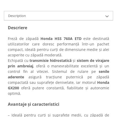
Description
Descriere
Freză de zăpadă
Honda HSS 760A ETD
este destinată
utilizatorilor care doresc performanță într-un pachet
compact, ideală pentru curți de dimensiune medie și alei
acoperite cu zăpadă moderată.
Echipată cu
transmisie hidrostatică
și
sistem de virajare
prin ambreiaj
, oferă o manevrabilitate excelentă și un
control fin al vitezei. Sistemul de rulare pe
senile
aderente
asigură tracțiune puternică pe zăpadă
compactată sau suprafețe denivelate, iar motorul
Honda
GX200
oferă putere constantă, fiabilitate și autonomie
optimă.
Avantaje și caracteristici
– Ideală pentru curți și suprafețe medii, cu zăpadă de