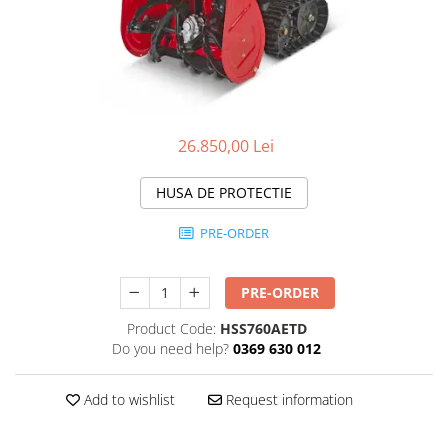
Transpaleti si stivuitoare
Freze de zapada
Polizoare de cioturi pomi
Trolii forestiere
Incarcatoare frontale
Tocatoare electrice
Masini batut stalpi
Tocatoare hidraulice
Masini de sapat santuri
Tocatoare pe benzina
Mini-Buldoexcavatoare
26.850,00 Lei
Tocatoare priza PTO tractor
Motocultoare si accesorii
Utilaje de fabricat peleti
HUSA DE PROTECTIE
Retroexcavatoare
Utilaje sapat si prasit
PRE-ORDER
Afanatoare
Freze de pamant
PRE-ORDER
Prasitoare
Product Code:
HSS760AETD
Do you need help?
0369 630 012
Add to wishlist
Request information