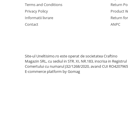
Utilaje sapat si prasit
Terms and Conditions
Return Pol
Afanatoare
Privacy Policy
Product W
Informatii livrare
Return fo
Freze de pamant
Contact
ANPC
Prasitoare
Piese de schimb
Piese schimb Dumpere si Roabe
Piese schimb miniexcavatoare
Site-ul Uneltisimo.ro este operat de societatea Craftino
Piese schimb Tocatoare Vegetatie
Magazin SRL, cu sediul in STR. XI, NR.183, inscrisa in Registrul
Comertului cu numarul J32/1268/2020, avand CUI RO420796
Piese schimb Tractoare
E-commerce platform by Gomag
Cosire si tocare vegetatie
Tocatoare de vegetatie
Tocatoare de vegetatie cu brat
Tocatoare de vegetatie teleghidate
Tocatoare vegetatie cardan tractor
Tocatoare vegetatie hidraulice
Tocatoare vegetatie motor termic