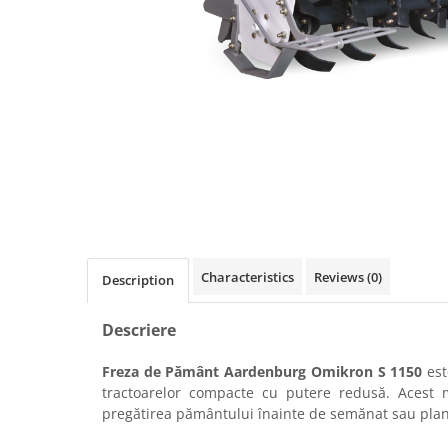
Linii taiere si despicare
Masini de maturat
Mori de cereale
Polizoare de cioturi pomi
Tocatoare electrice
Tocatoare hidraulice
Tocatoare pe benzina
Tocatoare priza PTO tractor
Utilaje de fabricat peleti
Characteristics
Reviews
(0)
Description
Transport si manipulare
Dumpere si roabe
Descriere
Accesorii dumpere
Freza de Pământ Aardenburg Omikron S 1150
est
Benzi transportoare
tractoarelor compacte cu putere redusă. Acest 
pregătirea pământului înainte de semănat sau plan
Cupe transport
Incarcatoare telescopice