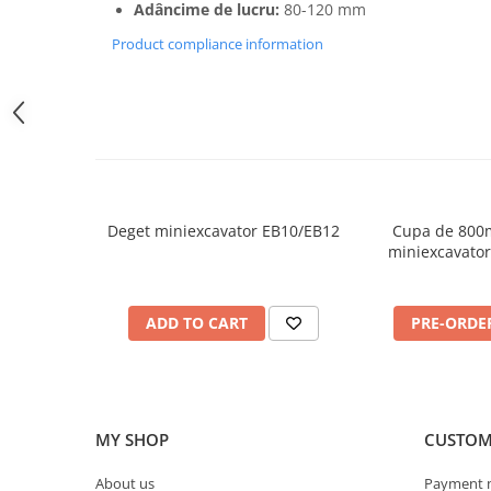
Adâncime de lucru:
80-120 mm
Pluguri
Pluguri de zapada
Product compliance information
Sisteme foraj si burghie pamant
Tamburi de nivelare
Miniexcavatoare
Buldoexcavatoare
Cupe
Excavatoare
Deget miniexcavator EB10/EB12
Cupa de 800
miniexcavato
950,00 Lei
Freze de zapada
1.600,0
Incarcatoare frontale
ADD TO CART
PRE-ORDE
Masini batut stalpi
Masini de sapat santuri
Mini-Buldoexcavatoare
Motocultoare si accesorii
MY SHOP
CUSTOM
Retroexcavatoare
About us
Payment 