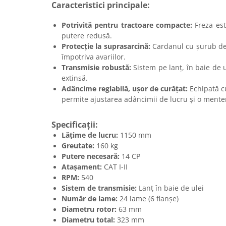
Caracteristici principale:
Incarcatoare telescopice rotative
Potrivită pentru tractoare compacte:
Freza est
Motostivuitoare
putere redusă.
Nacele
Protecție la suprasarcină:
Cardanul cu șurub de 
împotriva avariilor.
Remorci
Transmisie robustă:
Sistem pe lanț, în baie de u
Agricultural trailers
extinsă.
Adâncime reglabilă, ușor de curățat:
Echipată c
Remorci Tehnologice
permite ajustarea adâncimii de lucru și o ment
Sisteme spalat
Transpaleti si stivuitoare
Specificații:
Trolii forestiere
Lățime de lucru:
1150 mm
Greutate:
160 kg
Prelucrarea solului
Putere necesară:
14 CP
Accesorii utilaje
Atașament:
CAT I-II
RPM:
540
Accesorii excavatoare
Sistem de transmisie:
Lanț în baie de ulei
Colectoare de piatra
Număr de lame:
24 lame (6 flanșe)
Grape
Diametru rotor:
63 mm
Lame nivelare pamant tractor
Diametru total:
323 mm