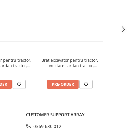
r pentru tractor,
Brat excavator pentru tractor,
Cupa 
ardan tractor,
conectare cardan tractor,
excavatoru
 BHSM-175
Jansen BHSM-225
0,00 Lei
36.500,00 Lei
2
DER
PRE-ORDER
PRE
CUSTOMER SUPPORT
ARRAY
0369 630 012