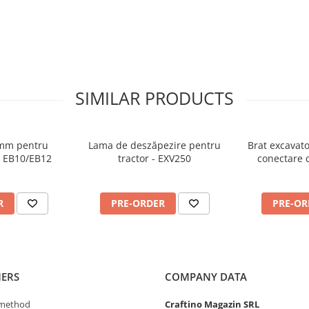
SIMILAR PRODUCTS
mm pentru
Lama de deszăpezire pentru
Brat excavato
r EB10/EB12
tractor - EXV250
conectare c
Jansen
0 Lei
19.500,00 Lei
31.45
R
PRE-ORDER
PRE-OR
ERS
COMPANY DATA
method
Craftino Magazin SRL