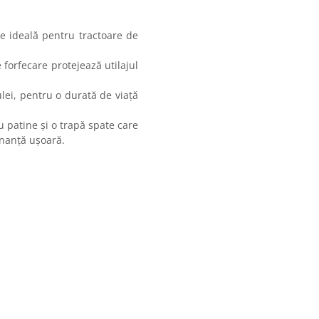
e ideală pentru tractoare de
forfecare protejează utilajul
lei, pentru o durată de viață
u patine și o trapă spate care
enanță ușoară.