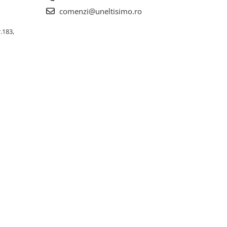
comenzi@uneltisimo.ro
r.183,