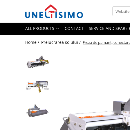
All Products
ALL PRODUCTS
CONTACT
SERVICE AND SPARE 
Tocatoare crengi si resturi vegetale
Despicatoare lemn
Home /
Prelucrarea solului /
Freza de pamant, conectare
Prelucrare biomasa
Aspiratoare si suflante frunze
Accesorii despicatoare
Balotiere
Despicatoare cu motor termic
Despicatoare electrice
Despicatoare hidraulice
Despicatoare priza tractor PTO
Fierastraie circulare lemne
Infoliatoare