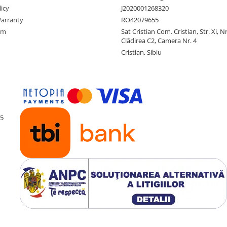
icy
J2020001268320
arranty
RO42079655
rm
Sat Cristian Com. Cristian, Str. Xi, N
Clădirea C2, Camera Nr. 4
Cristian, Sibiu
55