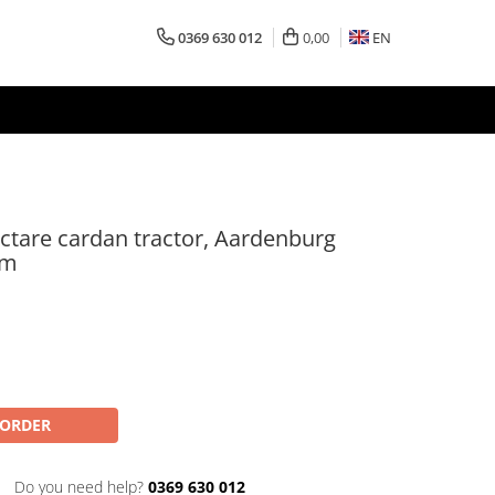
0369 630 012
0,00
EN
ctare cardan tractor, Aardenburg
cm
-ORDER
Do you need help?
0369 630 012