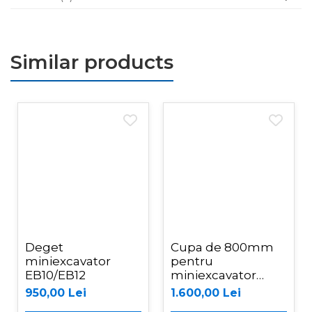
Similar products
Deget
Cupa de 800mm
miniexcavator
pentru
EB10/EB12
miniexcavator
EB10/EB12
950,00 Lei
1.600,00 Lei