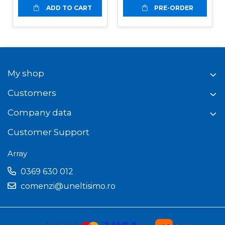
ADD TO CART
PRE-ORDER
My shop
Customers
Company data
Customer Support
Array
0369 630 012
comenzi@uneltisimo.ro