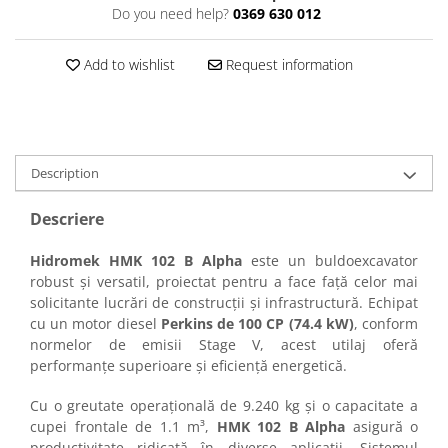
Do you need help?
0369 630 012
Add to wishlist
Request information
Description
Descriere
Hidromek HMK 102 B Alpha
este un buldoexcavator
robust și versatil, proiectat pentru a face față celor mai
solicitante lucrări de construcții și infrastructură. Echipat
cu un motor diesel
Perkins de 100 CP (74.4 kW)
, conform
normelor de emisii Stage V, acest utilaj oferă
performanțe superioare și eficiență energetică.
Cu o greutate operațională de 9.240 kg și o capacitate a
cupei frontale de 1.1 m³,
HMK 102 B Alpha
asigură o
productivitate ridicată în diverse aplicații. Sistemul