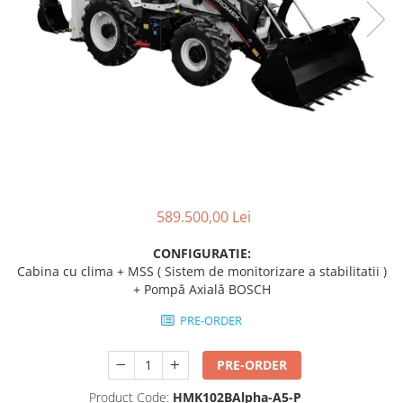
Transpaleti si stivuitoare
Freze de zapada
Polizoare de cioturi pomi
Trolii forestiere
Incarcatoare frontale
Tocatoare electrice
Masini batut stalpi
Tocatoare hidraulice
Masini de sapat santuri
Tocatoare pe benzina
Mini-Buldoexcavatoare
Tocatoare priza PTO tractor
Motocultoare si accesorii
Utilaje de fabricat peleti
Retroexcavatoare
Utilaje sapat si prasit
589.500,00 Lei
Afanatoare
CONFIGURATIE:
Freze de pamant
Cabina cu clima + MSS ( Sistem de monitorizare a stabilitatii )
Prasitoare
+ Pompă Axială BOSCH
PRE-ORDER
PRE-ORDER
Product Code:
HMK102BAlpha-A5-P