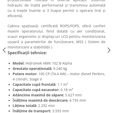
hidraulic de înaltă performanță și transmisia automată
cu 6 trepte înainte și 3 înapoi permit o operare lină și
eficientă.
Cabina spațioasă, certificată ROPS/FOPS, oferă confort
maxim operatorului, fiind dotată cu aer condiționat,
scaun ergonomic și display-uri LCD pentru monitorizarea
ușoară a parametrilor de funcționare, MSS ( Sistem de
monitorizare a stabilității )
Specificații tehnice:
Model:
Hidromek HMK 102 B Alpha
Greutate operațională:
9.240 kg
Putere motor:
100 CP (74.4 kW) – motor diesel Perkins,
4 cilindri, Stage V
Capacitate cupă frontală:
1.1 m³
Capacitate cupă excavator:
0.18 m³
Adâncime maximă de săpare:
5.627 mm
Înălțime maximă de descărcare:
4.735 mm
Lățime totală:
2.292 mm
Înălțime de transport:
3.593 mm