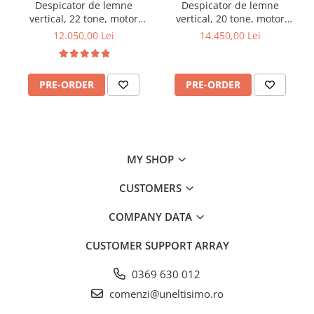
Despicator de lemne
Despicator de lemne
vertical, 22 tone, motor
vertical, 20 tone, motor
termic Kohler 6.5 CP, Jansen
termic Kohler de 6.5CP,
12.050,00 Lei
14.450,00 Lei
HS-22A62
Jansen HS-20H110
PRE-ORDER
PRE-ORDER
MY SHOP
CUSTOMERS
COMPANY DATA
CUSTOMER SUPPORT
ARRAY
0369 630 012
comenzi@uneltisimo.ro