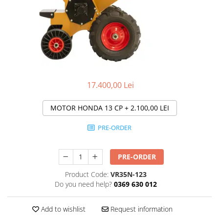
Transpaleti si stivuitoare
Freze de zapada
Polizoare de cioturi pomi
Trolii forestiere
Incarcatoare frontale
Tocatoare electrice
Masini batut stalpi
Tocatoare hidraulice
Masini de sapat santuri
Tocatoare pe benzina
Mini-Buldoexcavatoare
Tocatoare priza PTO tractor
Motocultoare si accesorii
17.400,00 Lei
Utilaje de fabricat peleti
Retroexcavatoare
MOTOR HONDA 13 CP
+ 2.100,00 LEI
Utilaje sapat si prasit
Afanatoare
PRE-ORDER
Freze de pamant
Prasitoare
PRE-ORDER
Product Code:
VR35N-123
Do you need help?
0369 630 012
Add to wishlist
Request information