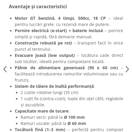
Avantaje și caracteristici
Motor GT benzină, 4 timpi, 500cc, 18 CP
– ideal
pentru lucrări grele, cu rezervă mare de putere.
Pornire electrică (e-start) + baterie inclusă
– pornire
simplă și rapidă, fără demaror manual.
Construcție robustă pe roți
– transport facil în orice
punct al terenului.
Evacuare joasă (low output)
– tocătura cade direct
sub tocător, ideală pentru compostare locală.
Pâlnie de alimentare generoasă (90 x 60 cm)
–
facilitează introducerea ramurilor voluminoase sau cu
frunziș.
Sistem de tăiere de înaltă performanță
:
2 cuțite rotative lungi (35 cm)
1 cuțit fix (contra-cuțit), toate din oțel călit, reglabile
și ascuțibile.
Capacitate mare de tocare
:
Ramuri verzi: până la
Ø 100 mm
Ramuri uscate: până la
Ø 60 mm
Tocătură fină (1–3 mm)
– perfectă pentru compost