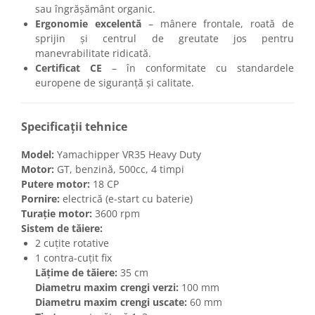
sau îngrășământ organic.
Ergonomie excelentă
– mânere frontale, roată de
sprijin și centrul de greutate jos pentru
manevrabilitate ridicată.
Certificat CE
– în conformitate cu standardele
europene de siguranță și calitate.
Specificații tehnice
Model:
Yamachipper VR35 Heavy Duty
Motor:
GT, benzină, 500cc, 4 timpi
Putere motor:
18 CP
Pornire:
electrică (e-start cu baterie)
Turație motor:
3600 rpm
Sistem de tăiere:
2 cuțite rotative
1 contra-cuțit fix
Lățime de tăiere:
35 cm
Diametru maxim crengi verzi:
100 mm
Diametru maxim crengi uscate:
60 mm