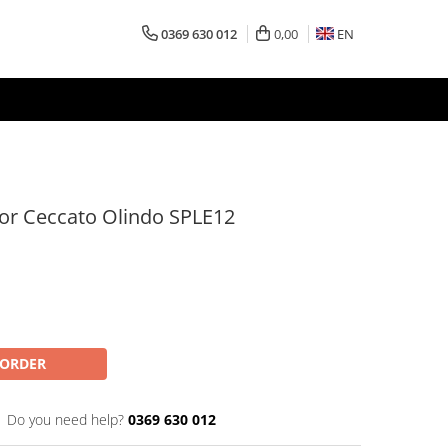
0369 630 012
0,00
EN
tor Ceccato Olindo SPLE12
-ORDER
Do you need help?
0369 630 012