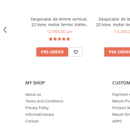
Pluguri
Pluguri de zapada
Sisteme foraj si burghie pamant
Despicator de lemne vertical,
Despicator de l
22 tone, motor termic Kohler
20 tone, motor t
Tamburi de nivelare
6.5 CP, Jansen HS-22A62
6.5CP, Janse
12.050,00 Lei
14.450,
Miniexcavatoare
Buldoexcavatoare
Cupe
PRE-ORDER
PRE-ORDE
Excavatoare
Freze de zapada
Incarcatoare frontale
MY SHOP
CUSTOM
Masini batut stalpi
About us
Payment 
Masini de sapat santuri
Terms and Conditions
Return Pol
Mini-Buldoexcavatoare
Privacy Policy
Product W
Motocultoare si accesorii
Informatii livrare
Return fo
Contact
ANPC
Retroexcavatoare