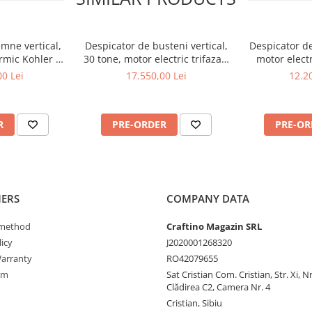
emne vertical,
Despicator de busteni vertical,
Despicator de
ermic Kohler de
30 tone, motor electric trifazat/
motor electr
n HS-20H110
priza tractor PTO ,Jansen TS-
Ceccato O
00 Lei
17.550,00 Lei
12.20
30K
R
PRE-ORDER
PRE-OR
ERS
COMPANY DATA
method
Craftino Magazin SRL
icy
J2020001268320
arranty
RO42079655
rm
Sat Cristian Com. Cristian, Str. Xi, N
Clădirea C2, Camera Nr. 4
Cristian, Sibiu