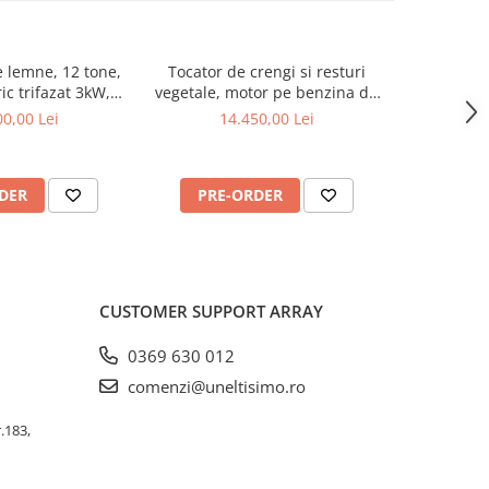
 lemne, 12 tone,
Tocator de crengi si resturi
Tocator d
ic trifazat 3kW,
vegetale, motor pe benzina de
vegetale p
lindo SPLE12T
15 CP, Jansen GTS-1500E
benzina
0,00 Lei
14.450,00 Lei
16
Janse
DER
PRE-ORDER
PRE
CUSTOMER SUPPORT
ARRAY
0369 630 012
comenzi@uneltisimo.ro
r.183,