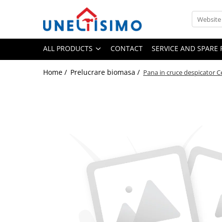
All Products
ALL PRODUCTS
CONTACT
SERVICE AND SPARE 
Tocatoare crengi si resturi vegetale
Despicatoare lemn
Home /
Prelucrare biomasa /
Pana in cruce despicator 
Prelucrare biomasa
Aspiratoare si suflante frunze
Accesorii despicatoare
Balotiere
Despicatoare cu motor termic
Despicatoare electrice
Despicatoare hidraulice
Despicatoare priza tractor PTO
Fierastraie circulare lemne
Infoliatoare