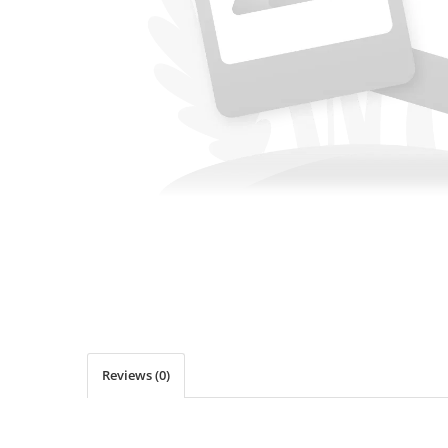
Linii taiere si despicare
Masini de maturat
Mori de cereale
Polizoare de cioturi pomi
Tocatoare electrice
Tocatoare hidraulice
Tocatoare pe benzina
Tocatoare priza PTO tractor
Utilaje de fabricat peleti
Transport si manipulare
Dumpere si roabe
Accesorii dumpere
Reviews
(0)
Benzi transportoare
Cupe transport
Incarcatoare telescopice