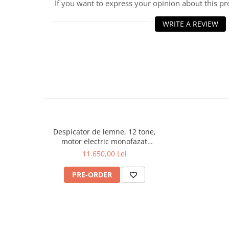
If you want to express your opinion about this p
Incarcatoare telescopice rotative
WRITE A REVIEW
Motostivuitoare
Nacele
Remorci
Agricultural trailers
Remorci Tehnologice
Sisteme spalat
Transpaleti si stivuitoare
Despicator de lemne, 12 tone,
Trolii forestiere
motor electric monofazat
2.2kW, Ceccato Olindo SPLE12
Prelucrarea solului
11.650,00 Lei
Accesorii utilaje
PRE-ORDER
Accesorii excavatoare
Colectoare de piatra
Grape
Lame nivelare pamant tractor