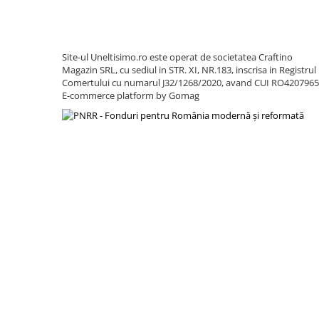
Utilaje sapat si prasit
Afanatoare
Freze de pamant
Site-ul Uneltisimo.ro este operat de societatea Craftino
Prasitoare
Magazin SRL, cu sediul in STR. XI, NR.183, inscrisa in Registrul
Comertului cu numarul J32/1268/2020, avand CUI RO420796
Piese de schimb
E-commerce platform by Gomag
Piese schimb Dumpere si Roabe
Piese schimb miniexcavatoare
Piese schimb Tocatoare Vegetatie
Piese schimb Tractoare
Cosire si tocare vegetatie
Tocatoare de vegetatie
Tocatoare de vegetatie cu brat
Tocatoare de vegetatie teleghidate
Tocatoare vegetatie cardan tractor
Tocatoare vegetatie hidraulice
Tocatoare vegetatie motor termic