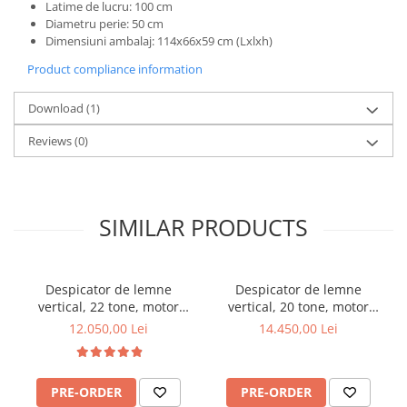
Latime de lucru: 100 cm
Diametru perie: 50 cm
Dimensiuni ambalaj: 114x66x59 cm (Lxlxh)
Product compliance information
Download (1)
Reviews
(0)
SIMILAR PRODUCTS
Despicator de lemne
Despicator de lemne
vertical, 22 tone, motor
vertical, 20 tone, motor
termic Kohler 6.5 CP, Jansen
termic Kohler de 6.5CP,
12.050,00 Lei
14.450,00 Lei
HS-22A62
Jansen HS-20H110
PRE-ORDER
PRE-ORDER