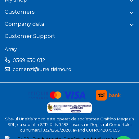
Customers
Company data
Customer Support
Array
0369 630 012
comenzi@uneltisimo.ro
Site-ul Uneltisimo.ro este operat de societatea Craftino Magazin
SRL, cu sediul in STR. XI, NR.183, inscrisa in Registrul Comertului
cu numarul J32/1268/2020, avand CUI RO42079655