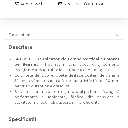
Add to wishlist
Request information
Description
Descriere
SPL12FH – Despicator de Lemne Vertical cu Motor
pe Benzină
– Realizat în Italia, acest utilaj combină
tradiția meșteșugului italian cu inovația tehnologică.
Cu o forță de 12 tone, poate desface bușteni de până la
54 cm, având o suprafață de lucru întărită de 20 mm
pentru o durabilitate crescută.
Sistemul hidraulic puternic și motorul pe benzină asigură
performanță și rapiditate, făcând din despicat o
activitate mai puțin obositoare și mai eficientă.
Specificatii