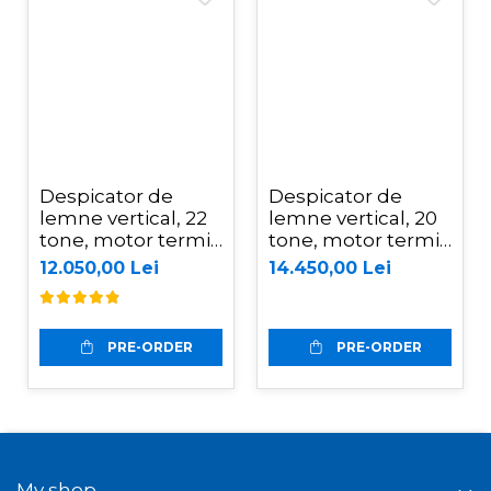
Despicator de
Despicator de
lemne vertical, 22
lemne vertical, 20
tone, motor termic
tone, motor termic
Kohler 6.5 CP,
Kohler de 6.5CP,
12.050,00 Lei
14.450,00 Lei
Jansen HS-22A62
Jansen HS-20H110
PRE-ORDER
PRE-ORDER
My shop