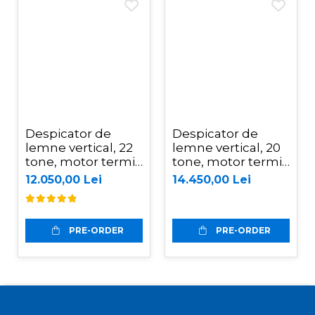
Despicator de
Despicator de
lemne vertical, 22
lemne vertical, 20
tone, motor termic
tone, motor termic
Kohler 6.5 CP,
Kohler de 6.5CP,
12.050,00 Lei
14.450,00 Lei
Jansen HS-22A62
Jansen HS-20H110
PRE-ORDER
PRE-ORDER