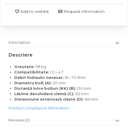
Add to wishlist
Request information
Description
Descriere
Greutate:
118 kg
Compatibilitate:
1.0 – 4 T
Debit hidraulic necesar:
16 – 70 l/min
Diametru bolț (A):
30 mm
Distanță între bolțuri (KK) (B):
130 mm
Lățime deschidere clemă (C):
122 mm
Dimensiune exterioară clește (D):
165 mm
Product compliance information
Reviews
(0)