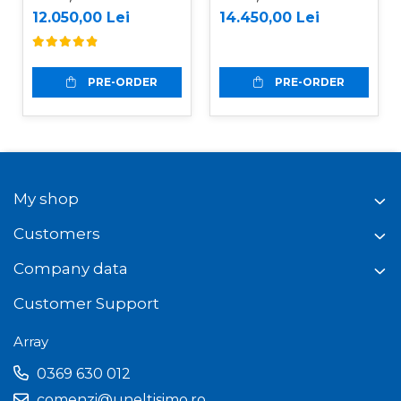
Kohler 6.5 CP,
Kohler de 6.5CP,
12.050,00 Lei
14.450,00 Lei
Jansen HS-22A62
Jansen HS-20H110
PRE-ORDER
PRE-ORDER
My shop
Customers
Company data
Customer Support
Array
0369 630 012
comenzi@uneltisimo.ro