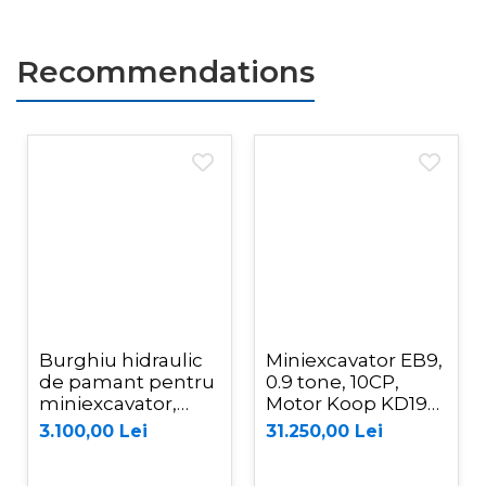
Recommendations
Burghiu hidraulic
Miniexcavator EB9,
de pamant pentru
0.9 tone, 10CP,
miniexcavator,
Motor Koop KD192
diametru 200mm,
Diesel, Graecus
3.100,00 Lei
31.250,00 Lei
EB09/EB10/EB12