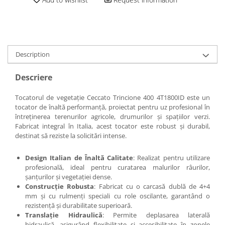
Description
Descriere
Tocatorul de vegetație Ceccato Trincione 400 4T1800ID este un
tocator de înaltă performanță, proiectat pentru uz profesional în
întreținerea terenurilor agricole, drumurilor și spațiilor verzi.
Fabricat integral în Italia, acest tocator este robust și durabil,
destinat să reziste la solicitări intense.
Design Italian de Înaltă Calitate
: Realizat pentru utilizare
profesională, ideal pentru curatarea malurilor râurilor,
șanțurilor și vegetației dense.
Construcție Robusta
: Fabricat cu o carcasă dublă de 4+4
mm și cu rulmenți speciali cu role oscilante, garantând o
rezistență și durabilitate superioară.
Translație Hidraulică
: Permite deplasarea laterală
hidraulică, asigurând flexibilitate și accesibilitate în zonele