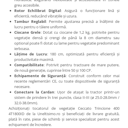
greu accesibile.
Rotor Echilibrat Digital
: Asigură o funcționare lină și
eficientă, reducând vibrațiile și uzura.
Tambur Reglabil
: Permite ajustarea precisă a înălțimii de
lucru pentru o tăiere uniformă.
Ciocane Grele
: Dotat cu ciocane de 1,2 kg, potrivite pentru
vegetație densă și crengi de până la 8 cm diametru sau
optional poate fi dotat cu lame pentru vegetatie predominant
ierboasa.
Lățime de Lucru
: 180 cm, optimizată pentru eficiență și
productivitate maximă.
Compatibilitate
: Potrivit pentru tractoare de mare putere,
de nouă generație, cuprinse între 50 și 100 CP.
Echipamente de Siguranță
: Construit conform celor mai
recente reglementări CE, cu toate dispozitivele de siguranță
necesare.
Conectare la Cardan
: Ușor de atașat la tractor printr-un
sistem de prindere în trei puncte, clasa II-III (ø 25.0-28.0mm /
32.0-38.0mm).
Achiziționați tocatorul de vegetație Ceccato Trincione 400
4T1800ID de la Uneltisimo.ro și beneficiați de livrare gratuită,
plată în rate, piese de schimb și service specializat pentru acest
echipament de încredere.