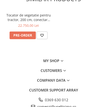
Tocator de vegetatie pentru
tractor, 200 cm, conectare
cardan tractor, translatie
22.750,00 Lei
hidraulica, Ceccato
Trincione 400 4T2000ID
PRE-ORDER
MY SHOP
CUSTOMERS
COMPANY DATA
CUSTOMER SUPPORT
ARRAY
0369 630 012
comenzi@uneltisimo.ro