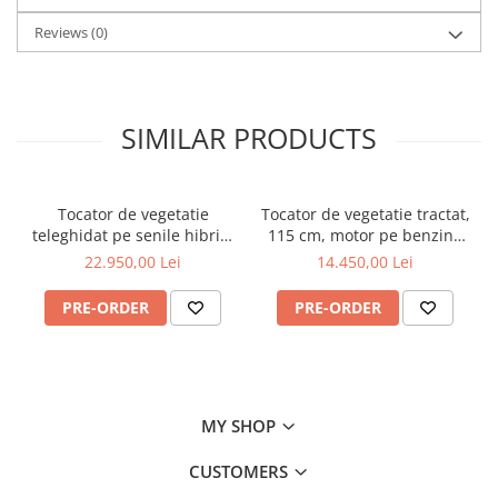
Reviews
(0)
SIMILAR PRODUCTS
Tocator de vegetatie
Tocator de vegetatie tractat,
teleghidat pe senile hibrid,
115 cm, motor pe benzina
benzina, 120 cm, motor
de 15 CP, Jansen AT-120
22.950,00 Lei
14.450,00 Lei
Loncin 18 cp, 150 m,
RSC120PRO Hibrid
PRE-ORDER
PRE-ORDER
MY SHOP
CUSTOMERS