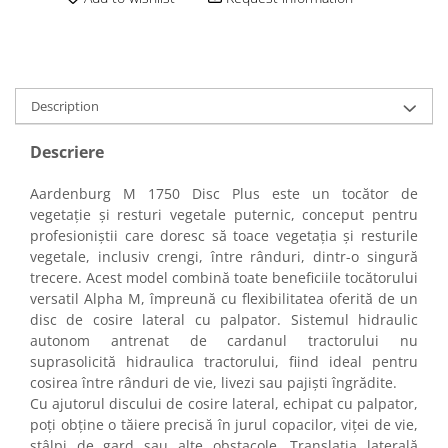
Description
Descriere
Aardenburg M 1750 Disc Plus este un tocător de
vegetație și resturi vegetale puternic, conceput pentru
profesioniștii care doresc să toace vegetația și resturile
vegetale, inclusiv crengi, între rânduri, dintr-o singură
trecere. Acest model combină toate beneficiile tocătorului
versatil Alpha M, împreună cu flexibilitatea oferită de un
disc de cosire lateral cu palpator. Sistemul hidraulic
autonom antrenat de cardanul tractorului nu
suprasolicită hidraulica tractorului, fiind ideal pentru
cosirea între rânduri de vie, livezi sau pajiști îngrădite.
Cu ajutorul discului de cosire lateral, echipat cu palpator,
poți obține o tăiere precisă în jurul copacilor, viței de vie,
stâlpi de gard sau alte obstacole. Translația laterală