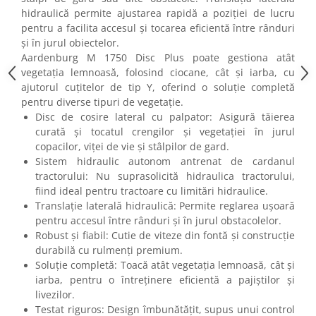
hidraulică permite ajustarea rapidă a poziției de lucru
pentru a facilita accesul și tocarea eficientă între rânduri
și în jurul obiectelor.
Aardenburg M 1750 Disc Plus poate gestiona atât
vegetația lemnoasă, folosind ciocane, cât și iarba, cu
ajutorul cuțitelor de tip Y, oferind o soluție completă
pentru diverse tipuri de vegetație.
Disc de cosire lateral cu palpator: Asigură tăierea
curată și tocatul crengilor și vegetației în jurul
copacilor, viței de vie și stâlpilor de gard.
Sistem hidraulic autonom antrenat de cardanul
tractorului: Nu suprasolicită hidraulica tractorului,
fiind ideal pentru tractoare cu limitări hidraulice.
Translație laterală hidraulică: Permite reglarea ușoară
pentru accesul între rânduri și în jurul obstacolelor.
Robust și fiabil: Cutie de viteze din fontă și construcție
durabilă cu rulmenți premium.
Soluție completă: Toacă atât vegetația lemnoasă, cât și
iarba, pentru o întreținere eficientă a pajiștilor și
livezilor.
Testat riguros: Design îmbunătățit, supus unui control