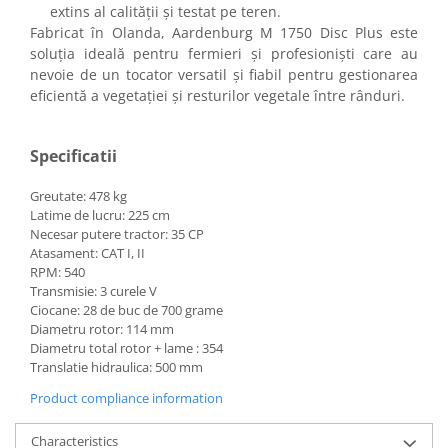
extins al calității și testat pe teren.
Fabricat în Olanda, Aardenburg M 1750 Disc Plus este
soluția ideală pentru fermieri și profesioniști care au
nevoie de un tocator versatil și fiabil pentru gestionarea
eficientă a vegetației și resturilor vegetale între rânduri.
Specificatii
Greutate: 478 kg
Latime de lucru: 225 cm
Necesar putere tractor: 35 CP
Atasament: CAT I, II
RPM: 540
Transmisie: 3 curele V
Ciocane: 28 de buc de 700 grame
Diametru rotor: 114 mm
Diametru total rotor + lame : 354
Translatie hidraulica: 500 mm
Product compliance information
Characteristics