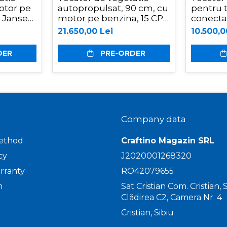
motor pe
autopropulsat, 90 cm, cu
pentru t
, Jansen
motor pe benzina, 15 CP,
conectar
Graecus GK90pro
MKD165
21.650,00 Lei
10.500,0
DER
PRE-ORDER
Company data
ethod
Craftino Magazin SRL
cy
J2020001268320
rranty
RO42079655
m
Sat Cristian Com. Cristian, St
Clădirea C2, Camera Nr. 4
Cristian, Sibiu