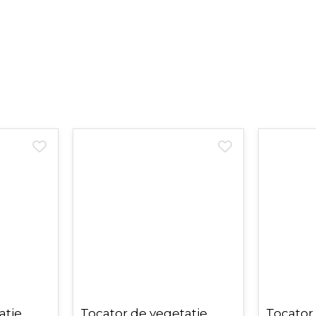
atie
Tocator de vegetatie
Tocator