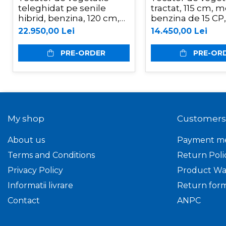
Incarcatoare frontale
teleghidat pe senile
tractat, 115 cm, 
hibrid, benzina, 120 cm,
benzina de 15 CP
Masini batut stalpi
motor Loncin 18 cp, 150
AT-120
22.950,00 Lei
14.450,00 Lei
Masini de sapat santuri
m, RSC120PRO Hibrid
Mini-Buldoexcavatoare
PRE-ORDER
PRE-OR
Motocultoare si accesorii
Retroexcavatoare
Utilaje sapat si prasit
Afanatoare
My shop
Customers
Freze de pamant
About us
Payment m
Prasitoare
Terms and Conditions
Return Poli
Piese de schimb
Privacy Policy
Product Wa
Piese schimb Dumpere si
Roabe
Informatii livrare
Return for
Piese schimb
Contact
ANPC
miniexcavatoare
Piese schimb Tocatoare