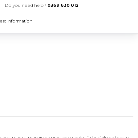
Do you need help?
0369 630 012
st information
ioniști care au nevoie de precizie și control în lucrările de tocare