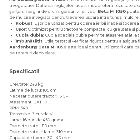
a vegetatiei. Datorită reglajelor, acest model oferă rezultate exc
Accesorii dumpere
șanțuri, margini de drum, garduri vii și livezi.
Beta M 1050
poate 
de mulcire integrată pentru trecerea ușoară între tuns și mulcire.
Benzi transportoare
Robust
: Ușor de utilizat pentru cosirea ierbii înalte și tocare
Ușor
: Optimizat pentru tractoare compacte, cu greutate și p
Cupe transport
Cupla dubla
: Cupla speciala dubla permite atașarea atât la 
Incarcatoare telescopice
Îmbunătățit
: Utilaj testat și verificat riguros pentru a asigura fi
Aardenburg Beta M 1050
este ideal pentru utilizatorii care c
Incarcatoare telescopice
pe terenuri denivelate.
rotative
Motostivuitoare
Specificatii
Nacele
Greutate: 248 kg
Remorci
Latime de lucru: 105 cm
Necesar putere tractor: 15 CP
Agricultural trailers
Atasament: CAT I, II
Remorci Tehnologice
RPM: 540
Transmisie: 3 curele V
Sisteme spalat
Lame: 16 buc de 450 grame
Transpaleti si stivuitoare
Diametru rotor: 110 mm
Diametru rotor + lame: 310 mm
Trolii forestiere
Capacitate taiere: 30 - 40 mm