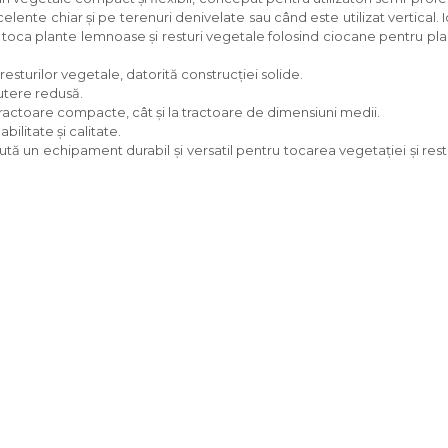
elente chiar și pe terenuri denivelate sau când este utilizat vertical. 
toca plante lemnoase și resturi vegetale folosind ciocane pentru pla
a resturilor vegetale, datorită construcției solide.
utere redusă.
tractoare compacte, cât și la tractoare de dimensiuni medii.
abilitate și calitate.
aută un echipament durabil și versatil pentru tocarea vegetației și rest