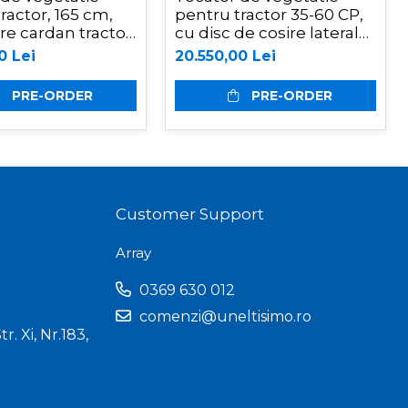
ractor, 165 cm,
pentru tractor 35-60 CP,
e cardan tractor,
cu disc de cosire lateral
 Graecus
cu palpator, 155 cm,
0 Lei
20.550,00 Lei
conectare cardan tractor
, Graecus ATK155-H
PRE-ORDER
PRE-ORDER
Customer Support
Array
0369 630 012
comenzi@uneltisimo.ro
r. Xi, Nr.183,