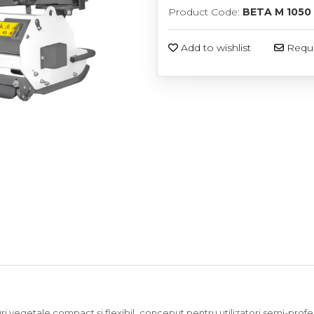
Product Code:
BETA M 1050
Add to wishlist
Reque
i vegetale compact și flexibil, conceput pentru utilizatori semi-profes