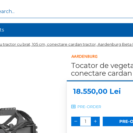
ts
u tractor cu brat, 105 cm, conectare cardan tractor, Aardenburg Beta
Tocator de vegeta
conectare cardan
18.550,00 Lei
PRE-ORDER
PRE-