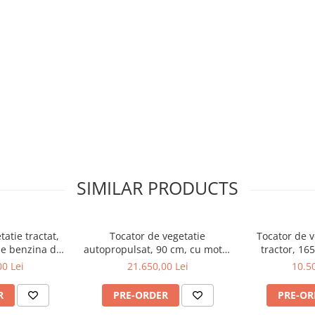
SIMILAR PRODUCTS
atie tractat,
Tocator de vegetatie
Tocator de v
pe benzina de
autopropulsat, 90 cm, cu motor
tractor, 16
en AT-120
pe benzina, 15 CP, Graecus
cardan tr
00 Lei
21.650,00 Lei
10.50
GK90pro
Gr
R
PRE-ORDER
PRE-OR