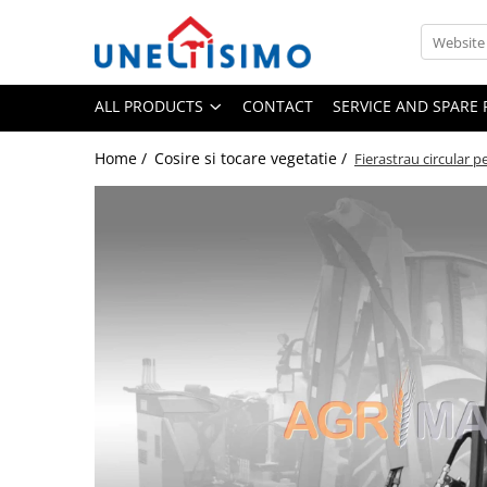
All Products
ALL PRODUCTS
CONTACT
SERVICE AND SPARE 
Tocatoare crengi si resturi vegetale
Despicatoare lemn
Home /
Cosire si tocare vegetatie /
Fierastrau circular 
Prelucrare biomasa
Aspiratoare si suflante frunze
Accesorii despicatoare
Balotiere
Despicatoare cu motor termic
Despicatoare electrice
Despicatoare hidraulice
Despicatoare priza tractor PTO
Fierastraie circulare lemne
Infoliatoare