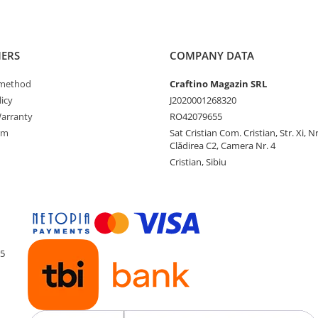
ERS
COMPANY DATA
method
Craftino Magazin SRL
icy
J2020001268320
arranty
RO42079655
rm
Sat Cristian Com. Cristian, Str. Xi, N
Clădirea C2, Camera Nr. 4
Cristian, Sibiu
55