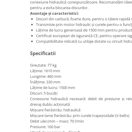
conexiune hidraulică corespunzătoare. Recomandăm tăiere
pentru a evita blocarea discurilor.
Incarcatoare telescopice rotative
Avantaje și caracteristici:
Motostivuitoare
Discuri din carbură, foarte dure, pentru o tăiere rapidă 
Transmisie prin motor hidraulic și curele pentru o funcți
Nacele
Lățime de lucru generoasă de 1500 mm pentru producti
Remorci
Certificat european de siguranță CE, pentru operare si
Compatibilitate ridicată cu utilaje dotate cu circuit hidra
Agricultural trailers
Remorci Tehnologice
Specificatii
Sisteme spalat
Greutate: 77 kg
Transpaleti si stivuitoare
Lățime: 1610 mm
Lungime: 460 mm
Trolii forestiere
Înălțime: 330 mm
Prelucrarea solului
Lățime de lucru: 1500 mm
Discuri: 5 bucăți
Accesorii utilaje
Conexiune hidraulică necesară: debit de presiune și ret
Accesorii excavatoare
drenaj dublu acționată
Mișcare fierăstrău: hidraulică
Colectoare de piatra
Mișcare lame fierăstrău: prin curele trapezoidale (V-belts)
Grape
Debit ulei (min – max): 70 l/min
Presiune: 160 bar
Lame nivelare pamant tractor