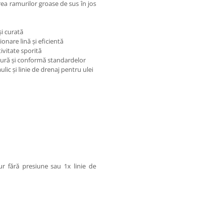
a ramurilor groase de sus în jos
și curată
onare lină și eficientă
vitate sporită
gură și conformă standardelor
ulic și linie de drenaj pentru ulei
ur fără presiune sau 1x linie de