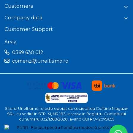
Customers
Company data
Customer Support
Array
0369 630 012
comenzi@uneltisimo.ro
Site-ul Uneltisimo.ro este operat de societatea Craftino Magazin
SRL, cu sediul in STR. XI, NR.183, inscrisa in Registrul Comertului
cu numarul J32/1268/2020, avand CUI RO42079655