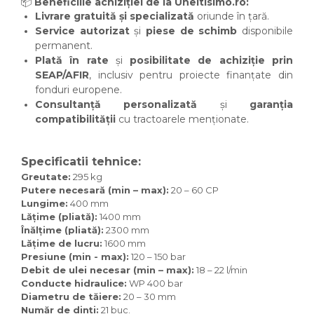
📦
Beneficiile achiziției de la Uneltisimo.ro:
Livrare gratuită și specializată
oriunde în țară.
Service autorizat
și
piese de schimb
disponibile
permanent.
Plată în rate
și
posibilitate de achiziție prin
SEAP/AFIR
, inclusiv pentru proiecte finanțate din
fonduri europene.
Consultanță personalizată
și
garanția
compatibilității
cu tractoarele menționate.
Specificatii tehnice:
Greutate:
295 kg
Putere necesară (min – max):
20 – 60 CP
Lungime:
400 mm
Lățime (pliată):
1400 mm
Înălțime (pliată):
2300 mm
Lățime de lucru:
1600 mm
Presiune (min - max):
120 – 150 bar
Debit de ulei necesar (min – max):
18 – 22 l/min
Conducte hidraulice:
WP 400 bar
Diametru de tăiere:
20 – 30 mm
Număr de dinți:
21 buc.