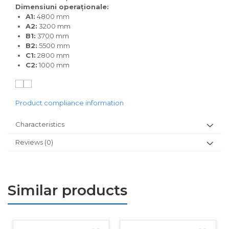
Dimensiuni operaționale:
A1:
4800 mm
A2:
3200 mm
B1:
3700 mm
B2:
5500 mm
C1:
2800 mm
C2:
1000 mm
Product compliance information
Characteristics
Reviews
(0)
Similar products