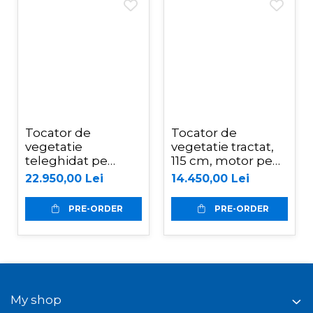
Tocator de
Tocator de
vegetatie
vegetatie tractat,
teleghidat pe
115 cm, motor pe
senile hibrid,
benzina de 15 CP,
22.950,00 Lei
14.450,00 Lei
benzina, 120 cm,
Jansen AT-120
motor Loncin 18
PRE-ORDER
PRE-ORDER
cp, 150 m,
RSC120PRO Hibrid
My shop