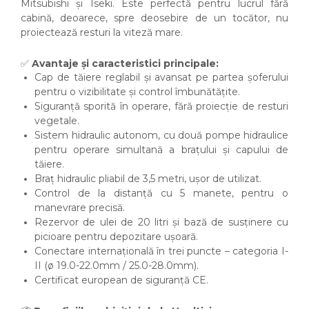
Mitsubishi și Iseki. Este perfectă pentru lucrul fără
cabină, deoarece, spre deosebire de un tocător, nu
proiectează resturi la viteză mare.
✅
Avantaje și caracteristici principale:
Cap de tăiere reglabil și avansat pe partea șoferului
pentru o vizibilitate și control îmbunătățite.
Siguranță sporită în operare, fără proiecție de resturi
vegetale.
Sistem hidraulic autonom, cu două pompe hidraulice
pentru operare simultană a brațului și capului de
tăiere.
Braț hidraulic pliabil de 3,5 metri, ușor de utilizat.
Control de la distanță cu 5 manete, pentru o
manevrare precisă.
Rezervor de ulei de 20 litri și bază de susținere cu
picioare pentru depozitare ușoară.
Conectare internațională în trei puncte – categoria I-
II (ø 19.0-22.0mm / 25.0-28.0mm).
Certificat european de siguranță CE.