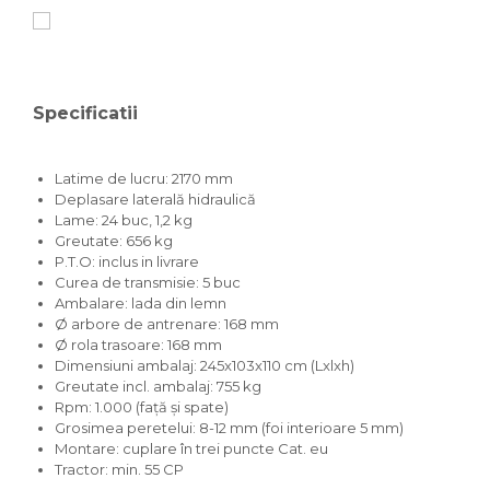
Specificatii
Latime de lucru: 2170 mm
Deplasare laterală hidraulică
Lame: 24 buc, 1,2 kg
Greutate: 656 kg
P.T.O: inclus in livrare
Curea de transmisie: 5 buc
Ambalare: lada din lemn
Ø arbore de antrenare: 168 mm
Ø rola trasoare: 168 mm
Dimensiuni ambalaj: 245x103x110 cm (Lxlxh)
Greutate incl. ambalaj: 755 kg
Rpm: 1.000 (față și spate)
Grosimea peretelui: 8-12 mm (foi interioare 5 mm)
Montare: cuplare în trei puncte Cat. eu
Tractor: min. 55 CP