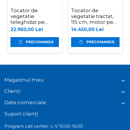
Tocator de
Tocator de
vegetatie
vegetatie tractat,
teleghidat pe
115 cm, motor pe
senile hibrid,
benzina de 15 CP,
22.950,00 Lei
14.450,00 Lei
benzina, 120 cm,
Jansen AT-120
motor Loncin 18
PRECOMANDĂ
PRECOMANDĂ
cp, 150 m,
RSC120PRO Hibrid
Magazinul meu
Clienți
Date comerciale
Suport clienți
Program call center: L-V 10:00-16:00