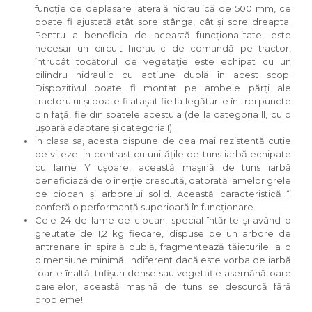
funcție de deplasare laterală hidraulică de 500 mm, ce
poate fi ajustată atât spre stânga, cât și spre dreapta.
Pentru a beneficia de această funcționalitate, este
necesar un circuit hidraulic de comandă pe tractor,
întrucât tocătorul de vegetație este echipat cu un
cilindru hidraulic cu acțiune dublă în acest scop.
Dispozitivul poate fi montat pe ambele părți ale
tractorului și poate fi atașat fie la legăturile în trei puncte
din față, fie din spatele acestuia (de la categoria II, cu o
ușoară adaptare și categoria I).
În clasa sa, acesta dispune de cea mai rezistentă cutie
de viteze. În contrast cu unitățile de tuns iarbă echipate
cu lame Y ușoare, această mașină de tuns iarbă
beneficiază de o inerție crescută, datorată lamelor grele
de ciocan și arborelui solid. Această caracteristică îi
conferă o performanță superioară în funcționare.
Cele 24 de lame de ciocan, special întărite și având o
greutate de 1,2 kg fiecare, dispuse pe un arbore de
antrenare în spirală dublă, fragmentează tăieturile la o
dimensiune minimă. Indiferent dacă este vorba de iarbă
foarte înaltă, tufișuri dense sau vegetație asemănătoare
paielelor, această mașină de tuns se descurcă fără
probleme!