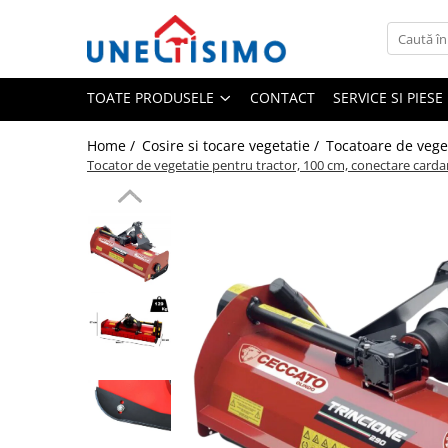
Toate Produsele
TOATE PRODUSELE
CONTACT
SERVICE SI PIES
Tocatoare crengi si resturi vegetale
Despicatoare lemn
Home /
Cosire si tocare vegetatie /
Tocatoare de vege
Prelucrare biomasa
Tocator de vegetatie pentru tractor, 100 cm, conectare card
Aspiratoare si suflante frunze
Accesorii despicatoare
Balotiere
Despicatoare cu motor termic
Despicatoare electrice
Despicatoare hidraulice
Despicatoare priza tractor PTO
Fierastraie circulare lemne
Infoliatoare