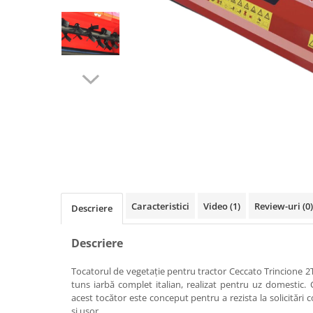
Linii taiere si despicare
Masini de maturat
Mori de cereale
Polizoare de cioturi pomi
Tocatoare electrice
Tocatoare hidraulice
Tocatoare pe benzina
Tocatoare priza PTO tractor
Utilaje de fabricat peleti
Caracteristici
Video
(1)
Review-uri
(0)
Transport si manipulare
Descriere
Dumpere si roabe
Descriere
Accesorii dumpere
Benzi transportoare
Tocatorul de vegetație pentru tractor Ceccato Trincione
tuns iarbă complet italian, realizat pentru uz domestic.
Cupe transport
acest tocător este conceput pentru a rezista la solicitări c
și ușor.
Incarcatoare telescopice