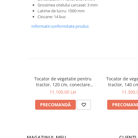
Pluguri
Grosimea otelului carcasei: 3 mm
Latime de lucru: 1000 mm
Pluguri de zapada
Ciocane: 14 buc
Sisteme foraj si burghie pamant
Informatii conformitate produs
Tamburi de nivelare
Miniexcavatoare
Buldoexcavatoare
Cupe
Excavatoare
Freze de zapada
Tocator de vegetatie pentru
Tocator de veg
Incarcatoare frontale
tractor, 120 cm, conectare
tractor, 140 c
cardan tractor, Ceccato
cardan tractor, Cec
11.100,00 Lei
11.300,
Masini batut stalpi
Trincione 290 2T1200F-M
Trincione 29
Masini de sapat santuri
PRECOMANDĂ
PRECOMAN
Mini-Buldoexcavatoare
Motocultoare si accesorii
Retroexcavatoare
MAGAZINUL MEU
CLIENȚI