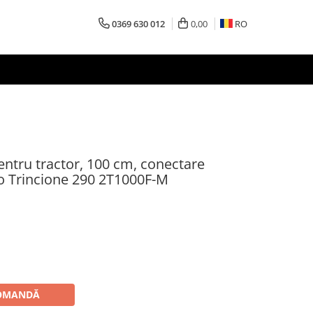
0369 630 012
0,00
RO
entru tractor, 100 cm, conectare
to Trincione 290 2T1000F-M
OMANDĂ