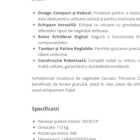
Incarcatoare telescopice rotative
Design Compact și Robust
: Proiectat pentru a rezist
Motostivuitoare
este ideal pentru utilizare casnică și pentru tractoare d
Echipare Versatilă
: Echipat cu ciocane cu greutate
Nacele
diferitelor tipuri de vegetație ierboasa.
Rotor Echilibrat Digital
: Asigură o funcționare li
Remorci
componentelor.
Remorci agricole
Tambur și Patine Reglabile
: Permite ajustarea precis
tăiere uniformă.
Remorci Tehnologice
Construcție Robotizată
: Complet sudat cu roboți, 
Sisteme spalat
înaltă calitate, garantând o durabilitate excelentă.
Transpaleti si stivuitoare
Achiziționați tocatorul de vegetație Ceccato Trincione 
Trolii forestiere
beneficiați de livrare gratuită, plată în rate, piese de sc
acest echipament fiabil.
Prelucrarea solului
Accesorii utilaje
Specificatii
Accesorii excavatoare
Colectoare de piatra
Necesar putere tractor: 20/35 CP
Grape
Greutate: 113 kg
Rotatii pe minut: 540
Lame nivelare pamant tractor
Dimensiuni: 1140X670X670 mm