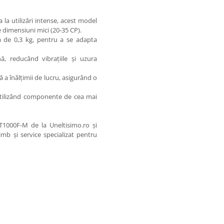
a la utilizări intense, acest model
e dimensiuni mici (20-35 CP).
a de 0,3 kg, pentru a se adapta
nă, reducând vibrațiile și uzura
ă a înălțimii de lucru, asigurând o
utilizând componente de cea mai
2T1000F-M de la Uneltisimo.ro și
himb și service specializat pentru