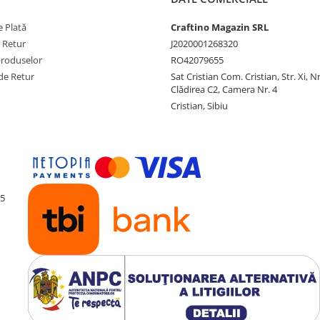
 Plată
Craftino Magazin SRL
e Retur
J2020001268320
Produselor
RO42079655
de Retur
Sat Cristian Com. Cristian, Str. Xi, N
Clădirea C2, Camera Nr. 4
Cristian, Sibiu
55