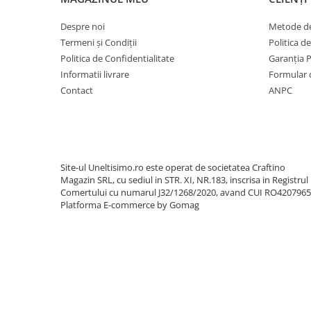
Utilaje sapat si prasit
Despre noi
Metode de
Afanatoare
Termeni și Condiții
Politica d
Freze de pamant
Politica de Confidentialitate
Garanția 
Prasitoare
Informatii livrare
Formular 
Piese de schimb
Contact
ANPC
Piese schimb Dumpere si Roabe
Piese schimb miniexcavatoare
Piese schimb Tocatoare Vegetatie
Piese schimb Tractoare
Site-ul Uneltisimo.ro este operat de societatea Craftino
Magazin SRL, cu sediul in STR. XI, NR.183, inscrisa in Registrul
Cosire si tocare vegetatie
Comertului cu numarul J32/1268/2020, avand CUI RO420796
Tocatoare de vegetatie
Platforma E-commerce by Gomag
Tocatoare de vegetatie cu brat
Tocatoare de vegetatie teleghidate
Tocatoare vegetatie cardan tractor
Tocatoare vegetatie hidraulice
Tocatoare vegetatie motor termic