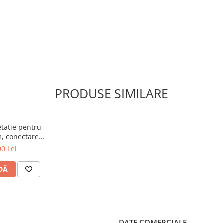
PRODUSE SIMILARE
etatie pentru
m, conectare
cato
00 Lei
0 2T1400F-M
DĂ
DATE COMERCIALE