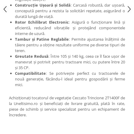
Construcție Ușoară și Solidă
: Carcasă robustă, dar ușoară,
concepută pentru a rezista la solicitări repetate, asigurând o
durată lungă de viață.
Rotor Echilibrat Electronic
: Asigură o funcționare lină și
eficientă, reducând vibrațiile și protejând componentele
interne de uzură.
Tambur și Patine Reglabile
: Permite ajustarea înălțimii de
tăiere pentru a obține rezultate uniforme pe diverse tipuri de
teren.
Greutate Redusă
: Între 105 și 140 kg, ceea ce îl face ușor de
manevrat și potrivit pentru tractoare mici, cu putere între 20
și 35 CP.
Compatibilitate
: Se potrivește perfect cu tractoarele de
nouă generație, făcându-l ideal pentru gospodării și ferme
mici.
Achiziționați tocatorul de vegetație Ceccato Trincione 2T1400F de
la Uneltisimo.ro și beneficiați de livrare gratuită, plată în rate,
piese de schimb și service specializat pentru un echipament de
încredere.