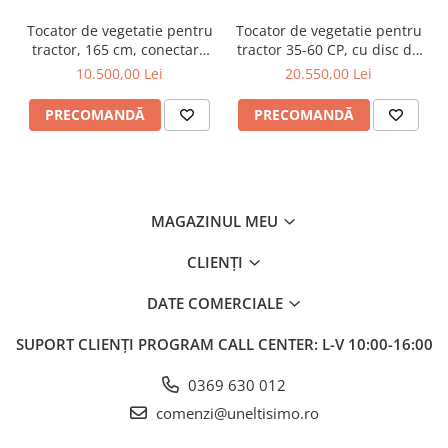
Tocator de vegetatie pentru
Tocator de vegetatie pentru
tractor, 165 cm, conectare
tractor 35-60 CP, cu disc de
cardan tractor, MKD165
cosire lateral cu palpator,
10.500,00 Lei
20.550,00 Lei
Graecus
155 cm, conectare cardan
tractor , Graecus ATK155-H
PRECOMANDĂ
PRECOMANDĂ
MAGAZINUL MEU
CLIENȚI
DATE COMERCIALE
SUPORT CLIENȚI
PROGRAM CALL CENTER: L-V 10:00-16:00
0369 630 012
comenzi@uneltisimo.ro