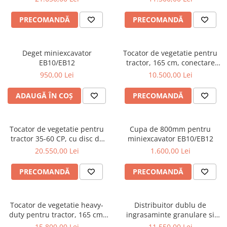
Graecus GK90pro
PRECOMANDĂ
PRECOMANDĂ
Deget miniexcavator
Tocator de vegetatie pentru
EB10/EB12
tractor, 165 cm, conectare
cardan tractor, MKD165
950,00 Lei
10.500,00 Lei
Graecus
ADAUGĂ ÎN COȘ
PRECOMANDĂ
Tocator de vegetatie pentru
Cupa de 800mm pentru
tractor 35-60 CP, cu disc de
miniexcavator EB10/EB12
cosire lateral cu palpator, 155
20.550,00 Lei
1.600,00 Lei
cm, conectare cardan tractor ,
Graecus ATK155-H
PRECOMANDĂ
PRECOMANDĂ
Tocator de vegetatie heavy-
Distribuitor dublu de
duty pentru tractor, 165 cm,
ingrasaminte granulare si
conectare cardan tractor,
material antiderapant, sistem
15.800,00 Lei
11.550,00 Lei