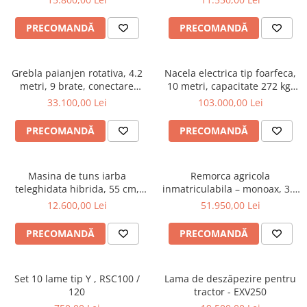
BK165
hidraulic, 1500 litri, cardan
tractor, 2L1500H
PRECOMANDĂ
PRECOMANDĂ
Grebla paianjen rotativa, 4.2
Nacela electrica tip foarfeca,
metri, 9 brate, conectare
10 metri, capacitate 272 kg,
cardan tractor, Zeppelin 042Z
Magni ES1008AC+
33.100,00 Lei
103.000,00 Lei
PRECOMANDĂ
PRECOMANDĂ
Masina de tuns iarba
Remorca agricola
teleghidata hibrida, 55 cm,
inmatriculabila – monoax, 3.5
motor Loncin 9 cp - RSC55
tone, basculabilă pe 3 părți,
12.600,00 Lei
51.950,00 Lei
Oehler EDK 35 S
PRECOMANDĂ
PRECOMANDĂ
Set 10 lame tip Y , RSC100 /
Lama de deszăpezire pentru
120
tractor - EXV250