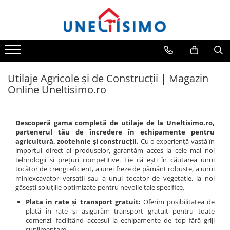
Prelucrare biomasa
Transport si manipulare
Prelucrarea solului
Piese de schimb
Cosire si tocare vegetatie
Protectia si ingrijirea plantelor
Aspiratoare si suflante frunze
Dumpere si roabe
Accesorii utilaje
Piese schimb Dumpere si Roabe
Tocatoare de vegetatie
Atomizoare
Accesorii despicatoare
Accesorii dumpere
Accesorii excavatoare
Piese schimb miniexcavatoare
Tocatoare de vegetatie cu brat
Distribuitoare de ingrasaminte
Utilaje Agricole și de Construcții | Magazin
Colectoare de piatra
Tocatoare de vegetatie teleghidate
Balotiere
Benzi transportoare
Piese schimb Tocatoare Vegetatie
Instalatii erbicidat
Online Uneltisimo.ro
Grape
Tocatoare vegetatie cardan tractor
Despicatoare cu motor termic
Cupe transport
Piese schimb Tractoare
Masini de recoltat si cules
Lame nivelare pamant tractor
Tocatoare vegetatie hidraulice
Despicatoare electrice
Incarcatoare telescopice
Semanatori si plantatoare
Pluguri
Tocatoare vegetatie motor termic
Descoperă gama completă de utilaje de la Uneltisimo.ro,
Despicatoare hidraulice
Incarcatoare telescopice rotative
Tamburi irigatii
partenerul tău de încredere în echipamente pentru
Pluguri de zapada
Cositoare
agricultură, zootehnie și construcții.
Cu o experiență vastă în
Despicatoare priza tractor PTO
Motostivuitoare
Sisteme foraj si burghie pamant
Tractorase de tuns iarba
importul direct al produselor, garantăm acces la cele mai noi
Tamburi de nivelare
tehnologii și prețuri competitive. Fie că ești în căutarea unui
Fierastraie circulare lemne
Nacele
Greble rotative
tocător de crengi eficient, a unei freze de pământ robuste, a unui
Miniexcavatoare
Infoliatoare
Remorci
miniexcavator versatil sau a unui tocator de vegetatie, la noi
Motocositoare
găsești soluțiile optimizate pentru nevoile tale specifice.
Buldoexcavatoare
Linii taiere si despicare
Remorci agricole
Roboti de tuns iarba
Plata in rate și transport gratuit:
Oferim posibilitatea de
Cupe
Remorci Tehnologice
Masini de maturat
plată în rate și asigurăm transport gratuit pentru toate
Sisteme spalat
comenzi, facilitând accesul la echipamente de top fără griji
Excavatoare
Mori de cereale
suplimentare.