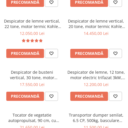
PRECOMANDĂ
PRECOMANDĂ
Despicator de lemne vertical,
Despicator de lemne vertical,
22 tone, motor termic Kohler
20 tone, motor termic Kohler
6.5 CP, Jansen HS-22A62
de 6.5CP, Jansen HS-20H110
12.050,00 Lei
14.450,00 Lei
PRECOMANDĂ
PRECOMANDĂ
Despicator de busteni
Despicator de lemne, 12 tone,
vertical, 30 tone, motor
motor electric trifazat 3kW,
electric trifazat/ priza tractor
Ceccato Olindo SPLE12T
17.550,00 Lei
12.200,00 Lei
PTO ,Jansen TS-30K
PRECOMANDĂ
PRECOMANDĂ
Tocator de vegetatie
Transportor dumper senilat,
autopropulsat, 90 cm, cu
6.5 CP, 500kg, basculare
motor pe benzina, 15 CP,
mecanica, Graecus D500
21.650,00 Lei
11.500,00 Lei