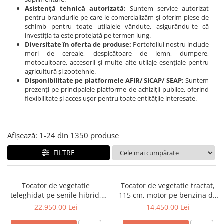
Transpaleti si stivuitoare
Freze de zapada
Asistență tehnică autorizată:
Suntem service autorizat
Polizoare de cioturi pomi
pentru brandurile pe care le comercializăm și oferim piese de
Trolii forestiere
Incarcatoare frontale
Tocatoare electrice
schimb pentru toate utilajele vândute, asigurându-te că
investiția ta este protejată pe termen lung.
Masini batut stalpi
Tocatoare hidraulice
Diversitate în oferta de produse:
Portofoliul nostru include
Masini de sapat santuri
mori de cereale, despicătoare de lemn, dumpere,
Tocatoare pe benzina
motocultoare, accesorii și multe alte utilaje esențiale pentru
Mini-Buldoexcavatoare
agricultură și zootehnie.
Tocatoare priza PTO tractor
Disponibilitate pe platformele AFIR/ SICAP/ SEAP:
Suntem
Motocultoare si accesorii
Utilaje de fabricat peleti
prezenți pe principalele platforme de achiziții publice, oferind
flexibilitate și acces ușor pentru toate entitățile interesate.
Retroexcavatoare
Utilaje sapat si prasit
Afanatoare
Afișează:
1-
24
din
1350
produse
Freze de pamant
FILTRE
Prasitoare
Tocator de vegetatie
Tocator de vegetatie tractat,
teleghidat pe senile hibrid,
115 cm, motor pe benzina de
benzina, 120 cm, motor
15 CP, Jansen AT-120
22.950,00 Lei
14.450,00 Lei
Loncin 18 cp, 150 m,
RSC120PRO Hibrid