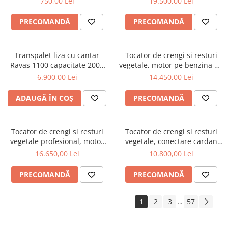
750,00 Lei
19.500,00 Lei
PRECOMANDĂ
PRECOMANDĂ
Transpalet liza cu cantar
Tocator de crengi si resturi
Ravas 1100 capacitate 2000
vegetale, motor pe benzina de
KG
15 CP, Jansen GTS-1500E
6.900,00 Lei
14.450,00 Lei
ADAUGĂ ÎN COȘ
PRECOMANDĂ
Tocator de crengi si resturi
Tocator de crengi si resturi
vegetale profesional, motor
vegetale, conectare cardan
pe benzina Kohler de 15 CP,
tractor, diametru maxim 10
16.650,00 Lei
10.800,00 Lei
Jansen GTS-2000pro
cm, Jansen BX-42S
PRECOMANDĂ
PRECOMANDĂ
1
2
3
57
...