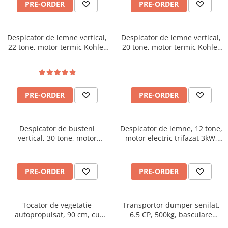
PRE-ORDER
PRE-ORDER
Despicator de lemne vertical,
Despicator de lemne vertical,
22 tone, motor termic Kohler
20 tone, motor termic Kohler
6.5 CP, Jansen HS-22A62
de 6.5CP, Jansen HS-20H110
PRE-ORDER
PRE-ORDER
Despicator de busteni
Despicator de lemne, 12 tone,
vertical, 30 tone, motor
motor electric trifazat 3kW,
electric trifazat/ priza tractor
Ceccato Olindo SPLE12T
PTO ,Jansen TS-30K
PRE-ORDER
PRE-ORDER
Tocator de vegetatie
Transportor dumper senilat,
autopropulsat, 90 cm, cu
6.5 CP, 500kg, basculare
motor pe benzina, 15 CP,
mecanica, Graecus D500