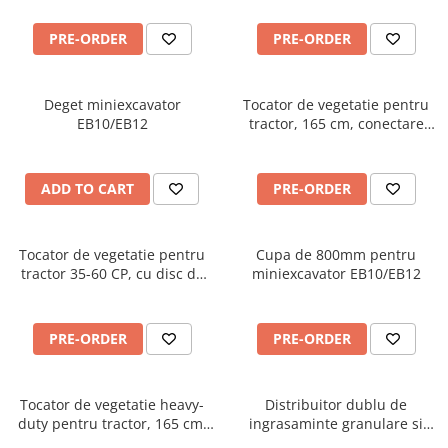
Graecus GK90pro
PRE-ORDER
PRE-ORDER
Deget miniexcavator
Tocator de vegetatie pentru
EB10/EB12
tractor, 165 cm, conectare
cardan tractor, MKD165
Graecus
ADD TO CART
PRE-ORDER
Tocator de vegetatie pentru
Cupa de 800mm pentru
tractor 35-60 CP, cu disc de
miniexcavator EB10/EB12
cosire lateral cu palpator, 155
cm, conectare cardan tractor ,
Graecus ATK155-H
PRE-ORDER
PRE-ORDER
Tocator de vegetatie heavy-
Distribuitor dublu de
duty pentru tractor, 165 cm,
ingrasaminte granulare si
conectare cardan tractor,
material antiderapant, sistem