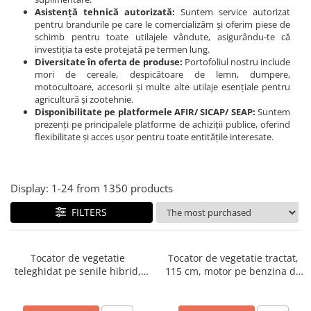
Transpaleti si stivuitoare
Freze de zapada
Asistență tehnică autorizată:
Suntem service autorizat
Polizoare de cioturi pomi
pentru brandurile pe care le comercializăm și oferim piese de
Trolii forestiere
Incarcatoare frontale
Tocatoare electrice
schimb pentru toate utilajele vândute, asigurându-te că
investiția ta este protejată pe termen lung.
Masini batut stalpi
Tocatoare hidraulice
Diversitate în oferta de produse:
Portofoliul nostru include
Masini de sapat santuri
mori de cereale, despicătoare de lemn, dumpere,
Tocatoare pe benzina
motocultoare, accesorii și multe alte utilaje esențiale pentru
Mini-Buldoexcavatoare
agricultură și zootehnie.
Tocatoare priza PTO tractor
Disponibilitate pe platformele AFIR/ SICAP/ SEAP:
Suntem
Motocultoare si accesorii
Utilaje de fabricat peleti
prezenți pe principalele platforme de achiziții publice, oferind
flexibilitate și acces ușor pentru toate entitățile interesate.
Retroexcavatoare
Utilaje sapat si prasit
Afanatoare
Display:
1-
24
from
1350
products
Freze de pamant
FILTERS
Prasitoare
Tocator de vegetatie
Tocator de vegetatie tractat,
teleghidat pe senile hibrid,
115 cm, motor pe benzina de
benzina, 120 cm, motor
15 CP, Jansen AT-120
Loncin 18 cp, 150 m,
RSC120PRO Hibrid