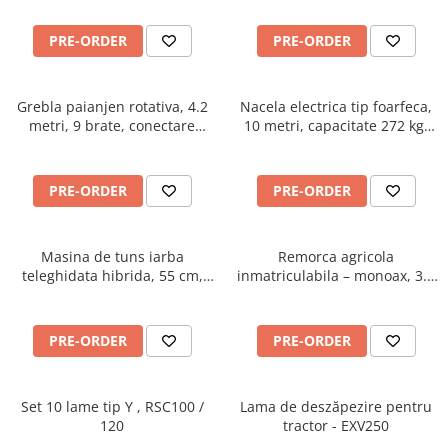
BK165
hidraulic, 1500 litri, cardan
tractor, 2L1500H
PRE-ORDER
PRE-ORDER
Grebla paianjen rotativa, 4.2
Nacela electrica tip foarfeca,
metri, 9 brate, conectare
10 metri, capacitate 272 kg,
cardan tractor, Zeppelin 042Z
Magni ES1008AC+
PRE-ORDER
PRE-ORDER
Masina de tuns iarba
Remorca agricola
teleghidata hibrida, 55 cm,
inmatriculabila – monoax, 3.5
motor Loncin 9 cp - RSC55
tone, basculabilă pe 3 părți,
Oehler EDK 35 S
PRE-ORDER
PRE-ORDER
Set 10 lame tip Y , RSC100 /
Lama de deszăpezire pentru
120
tractor - EXV250