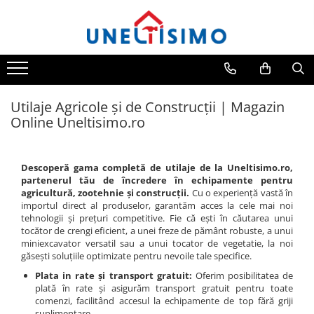
Prelucrare biomasa
Transport si manipulare
Prelucrarea solului
Piese de schimb
Cosire si tocare vegetatie
Protectia si ingrijirea plantelor
Aspiratoare si suflante frunze
Dumpere si roabe
Accesorii utilaje
Piese schimb Dumpere si Roabe
Tocatoare de vegetatie
Atomizoare
Accesorii despicatoare
Accesorii dumpere
Accesorii excavatoare
Piese schimb miniexcavatoare
Tocatoare de vegetatie cu brat
Distribuitoare de ingrasaminte
Utilaje Agricole și de Construcții | Magazin
Colectoare de piatra
Tocatoare de vegetatie teleghidate
Balotiere
Benzi transportoare
Piese schimb Tocatoare Vegetatie
Instalatii erbicidat
Online Uneltisimo.ro
Grape
Tocatoare vegetatie cardan tractor
Despicatoare cu motor termic
Cupe transport
Piese schimb Tractoare
Masini de recoltat si cules
Lame nivelare pamant tractor
Tocatoare vegetatie hidraulice
Despicatoare electrice
Incarcatoare telescopice
Semanatori si plantatoare
Pluguri
Tocatoare vegetatie motor termic
Descoperă gama completă de utilaje de la Uneltisimo.ro,
Despicatoare hidraulice
Incarcatoare telescopice rotative
Tamburi irigatii
partenerul tău de încredere în echipamente pentru
Pluguri de zapada
Cositoare
agricultură, zootehnie și construcții.
Cu o experiență vastă în
Despicatoare priza tractor PTO
Motostivuitoare
Sisteme foraj si burghie pamant
Tractorase de tuns iarba
importul direct al produselor, garantăm acces la cele mai noi
Tamburi de nivelare
tehnologii și prețuri competitive. Fie că ești în căutarea unui
Fierastraie circulare lemne
Nacele
Greble rotative
tocător de crengi eficient, a unei freze de pământ robuste, a unui
Miniexcavatoare
Infoliatoare
Remorci
miniexcavator versatil sau a unui tocator de vegetatie, la noi
Motocositoare
găsești soluțiile optimizate pentru nevoile tale specifice.
Buldoexcavatoare
Linii taiere si despicare
Agricultural trailers
Roboti de tuns iarba
Plata in rate și transport gratuit:
Oferim posibilitatea de
Cupe
Remorci Tehnologice
Masini de maturat
plată în rate și asigurăm transport gratuit pentru toate
Sisteme spalat
comenzi, facilitând accesul la echipamente de top fără griji
Excavatoare
Mori de cereale
suplimentare.