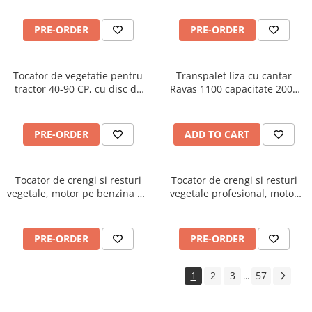
PRE-ORDER
PRE-ORDER
Tocator de vegetatie pentru
Transpalet liza cu cantar
tractor 40-90 CP, cu disc de
Ravas 1100 capacitate 2000
cosire lateral, 170 cm,
KG
conectare cardan tractor ,
Graecus MTS170
PRE-ORDER
ADD TO CART
Tocator de crengi si resturi
Tocator de crengi si resturi
vegetale, motor pe benzina de
vegetale profesional, motor
15 CP, Jansen GTS-1500E
pe benzina Kohler de 15 CP,
Jansen GTS-2000pro
PRE-ORDER
PRE-ORDER
1
2
3
57
...